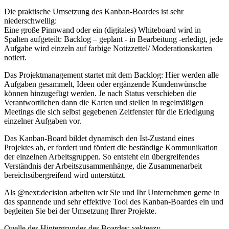
Die praktische Umsetzung des Kanban-Boardes ist sehr
niederschwellig:
Eine große Pinnwand oder ein (digitales) Whiteboard wird in
Spalten aufgeteilt: Backlog – geplant - in Bearbeitung -erledigt, jede
Aufgabe wird einzeln auf farbige Notizzettel/ Moderationskarten
notiert.
Das Projektmanagement startet mit dem Backlog: Hier werden alle
Aufgaben gesammelt, Ideen oder ergänzende Kundenwünsche
können hinzugefügt werden. Je nach Status verschieben die
Verantwortlichen dann die Karten und stellen in regelmäßigen
Meetings die sich selbst gegebenen Zeitfenster für die Erledigung
einzelner Aufgaben vor.
Das Kanban-Board bildet dynamisch den Ist-Zustand eines
Projektes ab, er fordert und fördert die beständige Kommunikation
der einzelnen Arbeitsgruppen. So entsteht ein übergreifendes
Verständnis der Arbeitszusammenhänge, die Zusammenarbeit
bereichsübergreifend wird unterstützt.
Als @next:decision arbeiten wir Sie und Ihr Unternehmen gerne in
das spannende und sehr effektive Tool des Kanban-Boardes ein und
begleiten Sie bei der Umsetzung Ihrer Projekte.
Quelle des Hintergrundes des Boardes: vekteezy