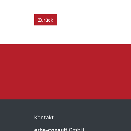
Zurück
Kontakt
erha
-consult
GmbH